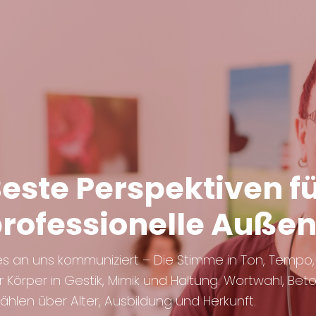
este Perspektiven fü
rofessionelle Auße
les an uns kommuniziert – Die Stimme in Ton, Tempo
r Körper in Gestik, Mimik und Haltung. Wortwahl, B
ählen über Alter, Ausbildung und Herkunft.