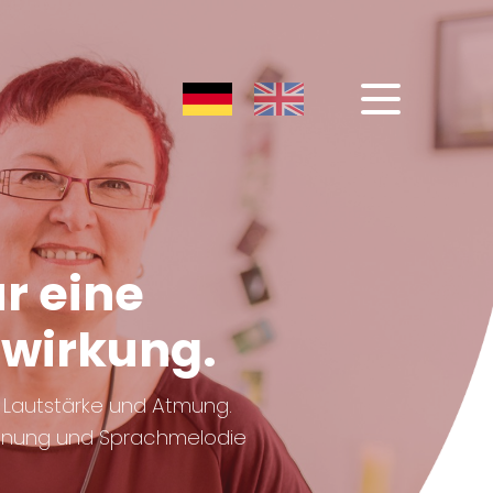
DE
EN
r eine
nwirkung.
, Lautstärke und Atmung.
etonung und Sprachmelodie