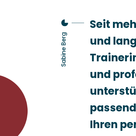
Seit meh
Sabine Berg
und lang
Traineri
und prof
unterstü
passend
Ihren per