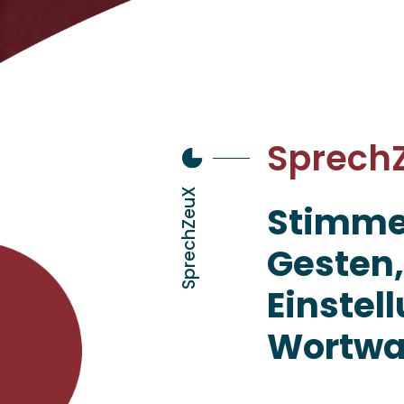
Sprech
SprechZeuX
Stimme,
Gesten,
Einstel
Wortwah