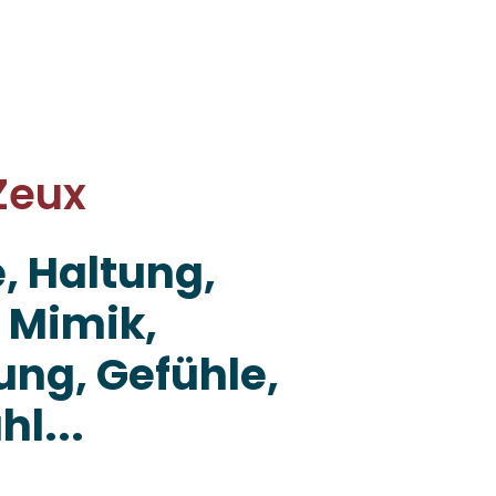
Zeux
 Haltung,
 Mimik,
lung, Gefühle,
l...