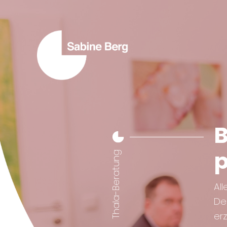
B
p
Thala-Beratung
Al
De
erz