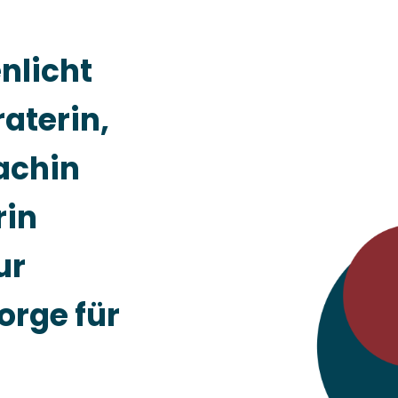
nlicht
aterin,
oachin
rin
ur
rge für